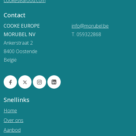
cookeseafood.com
Contact
COOKE EUROPE
info@morubel.be
MORUBEL NV
T. 059322868
Ankerstraat 2
8400 Oostende
België
Snellinks
Home
Over ons
Aanbod